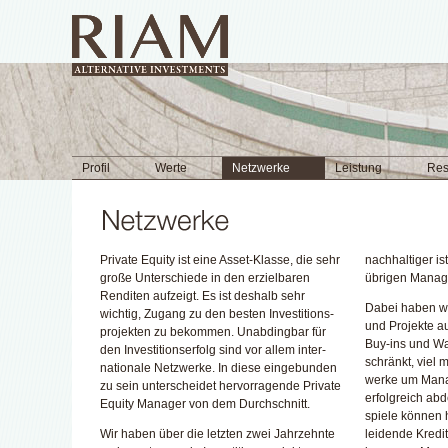
Profil
Werte
Netzwerke
Leistung
Res
Private Equity ist eine Asset-Klasse, die sehr
nach­haltiger is
große Unter­schiede in den erziel­baren
übrigen Manag
Renditen aufzeigt. Es ist deshalb sehr
Dabei haben wi
wichtig, Zugang zu den besten In­vestitions­
und Pro­jekte 
pro­jekten zu bekommen. Unab­dingbar für
Buy-ins und Wa
den In­vestitions­erfolg sind vor allem inter­
schränkt, viel 
nationale Netz­werke. In diese ein­gebunden
werke um Manag
zu sein unter­schei­det her­vor­ragende Private
erfolg­reich ab­
Equity Manager von dem Durch­schnitt.
spiele können 
Wir haben über die letzten zwei Jahr­zehnte
leidende Kredit