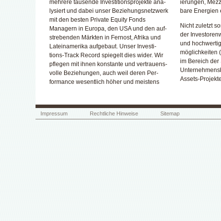
mehrere tau­sende In­vestitions­pro­jekte ana­
ierungen, Mez­za
lysiert und dabei unser Be­ziehungs­netz­werk
bare Ener­gien e
mit den besten Private Equity Fonds
Nicht zuletzt s
Managern in Europa, den USA und den auf­
der In­vestoren­
stre­benden Märkten in Fer­nost, Afrika und
und hoch­wertige
Latein­amerika auf­gebaut. Unser In­vesti­
möglich­keiten 
tions-Track Record spiegelt dies wider. Wir
im Bereich der 
pflegen mit ihnen konstante und ver­trauens­
Unter­nehmens­
volle Be­ziehungen, auch weil deren Per­
Assets-Pro­jekte
formance we­sentlich höher und meistens
Impressum
Rechtliche Hinweise
Sitemap